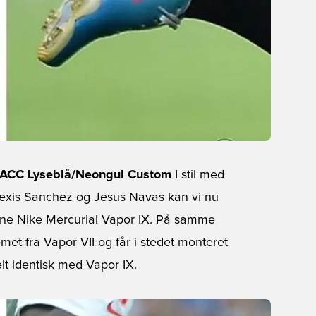
 IX ACC Lyseblå/Neongul Custom
I stil med
Alexis Sanchez og Jesus Navas kan vi nu
 sine Nike Mercurial Vapor IX. På samme
t fra Vapor VII og får i stedet monteret
elt identisk med Vapor IX.