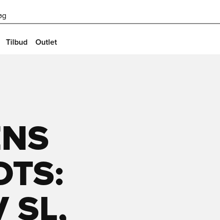
øg
Tilbud
Outlet
ENS
OTS:
 SL,