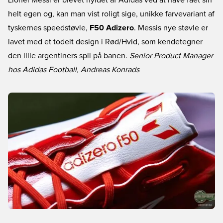
Lionel Messi er blevet hyldet af Adidas ved at have fået sin
helt egen og, kan man vist roligt sige, unikke farvevariant af
tyskernes speedstøvle,
F50 Adizero
. Messis nye støvle er
lavet med et todelt design i Rød/Hvid, som kendetegner
den lille argentiners spil på banen.
Senior Product Manager
hos Adidas Football, Andreas Konrads