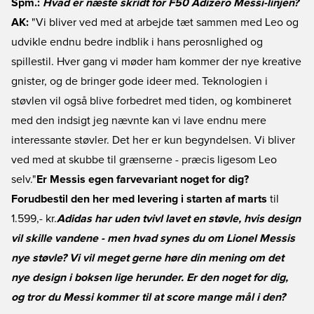
Spm.:
Hvad er næste skridt for F50 Adizero Messi-linjen?
AK:
"Vi bliver ved med at arbejde tæt sammen med Leo og
udvikle endnu bedre indblik i hans perosnlighed og
spillestil. Hver gang vi møder ham kommer der nye kreative
gnister, og de bringer gode ideer med. Teknologien i
støvlen vil også blive forbedret med tiden, og kombineret
med den indsigt jeg nævnte kan vi lave endnu mere
interessante støvler. Det her er kun begyndelsen. Vi bliver
ved med at skubbe til grænserne - præcis ligesom Leo
selv."
Er Messis egen farvevariant noget for dig?
Forudbestil den her med levering i starten af marts
til
1.599,- kr.
Adidas har uden tvivl lavet en støvle, hvis design
vil skille vandene - men hvad synes du om Lionel Messis
nye støvle? Vi vil meget gerne høre din mening om det
nye design i boksen lige herunder. Er den noget for dig,
og tror du Messi kommer til at score mange mål i den?