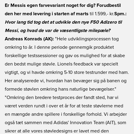
Er Messis egen farvevariant noget for dig? Forudbestil
den her med levering i starten af marts
til 1.599,- kr.
Spm.:
Hvor lang tid tog det at udvikle den nye F50 Adizero til
Messi, og hvad de var de væsentligste milepæle?
Andreas Konrads (AK):
"Hele udviklingsprocessen tog
omkring to år. I denne periode gennemgik produktet
forskellige testssessioner og gav os mulighed for at skabe
den bedst mulige støvle. Lionels feedback var specielt
vigtigt, og vi havde omkring 5-10 store testrunder med ham.
Her analyserede vi, hvordan han bevæger sig på banen og
formede støvlen omkring hans naturlige bevægelser."
"Omkring den bredere testproces der fandt sted, har vi
været verden rundt i over et år for at teste støvlerne med
en mængde andre spillere i forskellige forhold. Vi arbejder
også tæt sammen med Adidas' Innovation Team (AIT), som
sikrer at alle vores støvledesigns er lavet med den