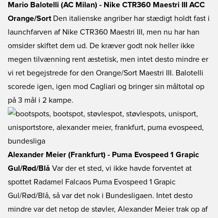
Mario Balotelli (AC Milan) - Nike CTR360 Maestri III ACC
Orange/Sort
Den italienske angriber har stædigt holdt fast i
launchfarven af Nike CTR360 Maestri III, men nu har han
omsider skiftet dem ud. De kræver godt nok heller ikke
megen tilvænning rent æstetisk, men intet desto mindre er
vi ret begejstrede for den Orange/Sort Maestri III. Balotelli
scorede igen, igen mod Cagliari og bringer sin måltotal op
på 3 mål i 2 kampe.
Alexander Meier (Frankfurt) - Puma Evospeed 1 Grapic
Gul/Rød/Blå
Var der et sted, vi ikke havde forventet at
spottet Radamel Falcaos Puma Evospeed 1 Grapic
Gul/Rød/Blå, så var det nok i Bundesligaen. Intet desto
mindre var det netop de støvler, Alexander Meier trak op af