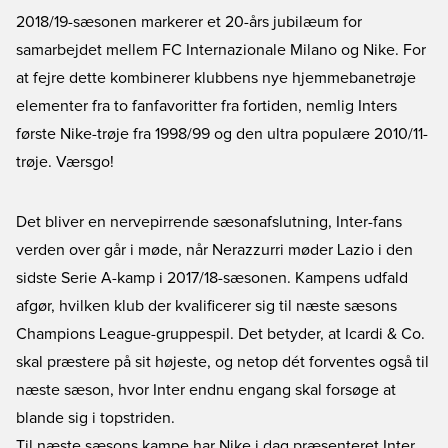
2018/19-sæsonen markerer et 20-års jubilæum for
samarbejdet mellem FC Internazionale Milano og Nike. For
at fejre dette kombinerer klubbens nye hjemmebanetrøje
elementer fra to fanfavoritter fra fortiden, nemlig Inters
første Nike-trøje fra 1998/99 og den ultra populære 2010/11-
trøje. Værsgo!
Det bliver en nervepirrende sæsonafslutning, Inter-fans
verden over går i møde, når Nerazzurri møder Lazio i den
sidste Serie A-kamp i 2017/18-sæsonen. Kampens udfald
afgør, hvilken klub der kvalificerer sig til næste sæsons
Champions League-gruppespil. Det betyder, at Icardi & Co.
skal præstere på sit højeste, og netop dét forventes også til
næste sæson, hvor Inter endnu engang skal forsøge at
blande sig i topstriden.
Til næste sæsons kampe har Nike i dag præsenteret Inter