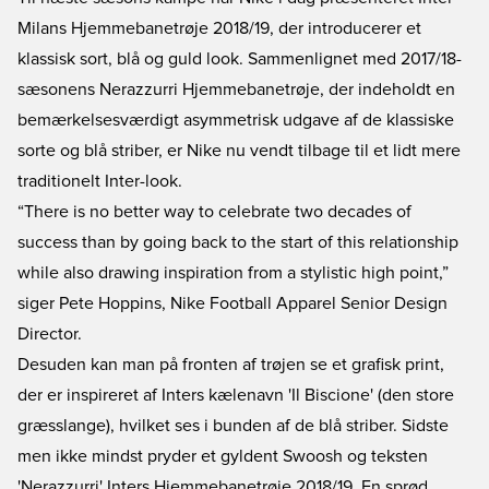
Milans Hjemmebanetrøje 2018/19, der introducerer et
klassisk sort, blå og guld look. Sammenlignet med 2017/18-
sæsonens Nerazzurri Hjemmebanetrøje, der indeholdt en
bemærkelsesværdigt asymmetrisk udgave af de klassiske
sorte og blå striber, er Nike nu vendt tilbage til et lidt mere
traditionelt Inter-look.
“There is no better way to celebrate two decades of
success than by going back to the start of this relationship
while also drawing inspiration from a stylistic high point,”
siger Pete Hoppins, Nike Football Apparel Senior Design
Director.
Desuden kan man på fronten af trøjen se et grafisk print,
der er inspireret af Inters kælenavn 'Il Biscione' (den store
græsslange), hvilket ses i bunden af de blå striber. Sidste
men ikke mindst pryder et gyldent Swoosh og teksten
'Nerazzurri' Inters Hjemmebanetrøje 2018/19. En sprød