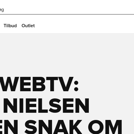
øg
Tilbud
Outlet
 WEBTV:
 NIELSEN
 EN SNAK OM