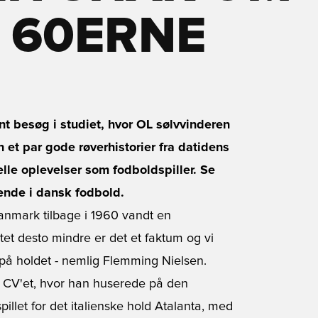
 60ERNE
int besøg i studiet, hvor OL sølvvinderen
 et par gode røverhistorier fra datidens
lle oplevelser som fodboldspiller. Se
ende i dansk fodbold.
Danmark tilbage i 1960 vandt en
et desto mindre er det et faktum og vi
e på holdet - nemlig Flemming Nielsen.
 CV'et, hvor han huserede på den
llet for det italienske hold Atalanta, med