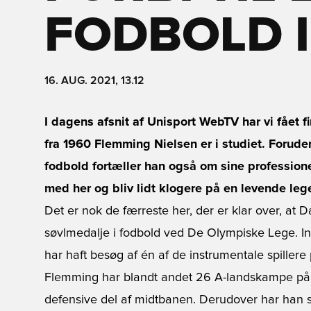
FODBOLD I
16. AUG. 2021, 13.12
I dagens afsnit af Unisport WebTV har vi fået f
fra 1960 Flemming Nielsen er i studiet. Foruden
fodbold fortæller han også om sine professione
med her og bliv lidt klogere på en levende leg
Det er nok de færreste her, der er klar over, at 
søvlmedalje i fodbold ved De Olympiske Lege. Int
har haft besøg af én af de instrumentale spiller
Flemming har blandt andet 26 A-landskampe på
defensive del af midtbanen. Derudover har han spi