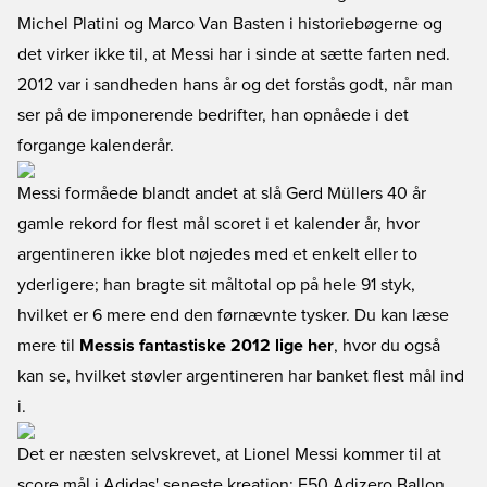
Michel Platini og Marco Van Basten i historiebøgerne og
det virker ikke til, at Messi har i sinde at sætte farten ned.
2012 var i sandheden hans år og det forstås godt, når man
ser på de imponerende bedrifter, han opnåede i det
forgange kalenderår.
Messi formåede blandt andet at slå Gerd Müllers 40 år
gamle rekord for flest mål scoret i et kalender år, hvor
argentineren ikke blot nøjedes med et enkelt eller to
yderligere; han bragte sit måltotal op på hele 91 styk,
hvilket er 6 mere end den førnævnte tysker. Du kan læse
mere til
Messis fantastiske 2012 lige her
, hvor du også
kan se, hvilket støvler argentineren har banket flest mål ind
i.
Det er næsten selvskrevet, at Lionel Messi kommer til at
score mål i Adidas' seneste kreation: F50 Adizero Ballon