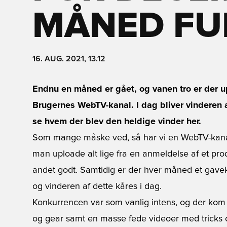
MÅNED FU
16. AUG. 2021, 13.12
Endnu en måned er gået, og vanen tro er der u
Brugernes WebTV-kanal. I dag bliver vinderen
se hvem der blev den heldige vinder her.
Som mange måske ved, så har vi en WebTV-kanal d
man uploade alt lige fra en anmeldelse af et produ
andet godt. Samtidig er der hver måned et gavekor
og vinderen af dette kåres i dag.
Konkurrencen var som vanlig intens, og der kom 
og gear samt en masse fede videoer med tricks o