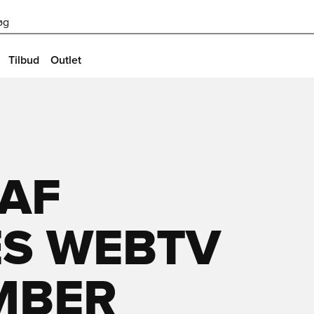
øg
Tilbud
Outlet
 AF
S WEBTV
MBER