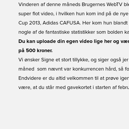
Vinderen af denne måneds Brugernes WebTV ble
super flot video, i hvilken hun kom ind på de ny
Cup 2013, Adidas CAFUSA. Her kom hun blandt a
nogle af de fantastiske statistikker som bolden ka
Du kan uploade din egen video lige her og væ
på 500 kroner.
Vi ønsker Signe et stort tillykke, og siger også j
måned  som nævnt var konkurrencen hård, så fort
Endvidere er du altid velkommen til at prøve ige
være, at du står med gavekortet i starten af febr