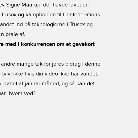
v Signe Maarup, der havde lavet en
e Trusox og kampbolden til Confederations
ndet ind på teknologierne i Trusox og
n prale af.
re med i konkurrencen om et gavekort
er andre mange tak for jeres bidrag i denne
vivl ikke hvis din video ikke har vundet.
n i løbet af januar måned, og så kan det
uar  hvem ved?