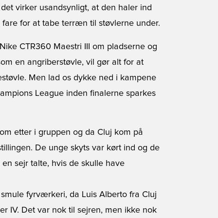
det virker usandsynligt, at den haler ind
are for at tabe terræn til støvlerne under.
Nike CTR360 Maestri III om pladserne og
m en angriberstøvle, vil gør alt for at
nestøvle. Men lad os dykke ned i kampene
hampions League inden finalerne sparkes
som etter i gruppen og da Cluj kom på
llingen. De unge skyts var kørt ind og de
 sejr talte, hvis de skulle have
smule fyrværkeri, da Luis Alberto fra Cluj
r IV. Det var nok til sejren, men ikke nok