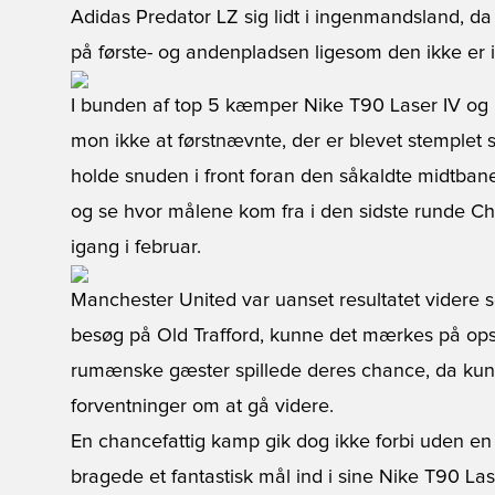
Adidas Predator LZ sig lidt i ingenmandsland, da 
på første- og andenpladsen ligesom den ikke er i f
I bunden af top 5 kæmper Nike T90 Laser IV og 
mon ikke at førstnævnte, der er blevet stemplet so
holde snuden i front foran den såkaldte midtba
og se hvor målene kom fra i den sidste runde C
igang i februar.
Manchester United var uanset resultatet videre 
besøg på Old Trafford, kunne det mærkes på opsti
rumænske gæster spillede deres chance, da kun en
forventninger om at gå videre.
En chancefattig kamp gik dog ikke forbi uden en 
bragede et fantastisk mål ind i sine Nike T90 Lase