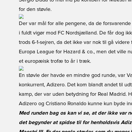
Sergio Duda to mål ind på kontoen for Maestri III
for den støvle.
Der var mål for alle pengene, da de forsvarend
i fuldt vigør mod FC Nordsjælland. De får dog ikk
trods 6-1-sejren, da det ikke var nok til gå videre
Europa League for Hazard & co., men det ville n
et europæisk trofæ to år i træk.
En støvle der havde en mindre god runde, var Vap
konkurrent, Adizero. Det kom blandt andet til u
kamp, der var uden betydning for Real Madrid. H
Adizero og Cristiano Ronaldo kunne kun byde in
Med runden bag os kan vi se, at der ikke var no
det begynder at spidse til for henholdsvis Adiz