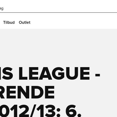
øg
Tilbud
Outlet
S LEAGUE -
RENDE
12/13: 6.