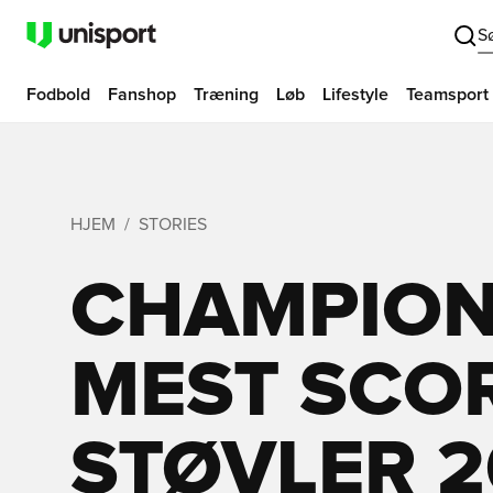
S
Fodbold
Fanshop
Træning
Løb
Lifestyle
Teamsport
HJEM
STORIES
CHAMPION
MEST SCO
STØVLER 20