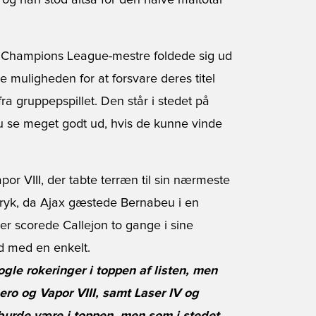
 og han stod altså for den halve måltotal
e Champions League-mestre foldede sig ud
e muligheden for at forsvare deres titel
 fra gruppepspillet. Den står i stedet på
u se meget godt ud, hvis de kunne vinde
or VIII, der tabte terræn til sin nærmeste
dtryk, da Ajax gæstede Bernabeu i en
er scorede Callejon to gange i sine
d med en enkelt.
gle rokeringer i toppen af listen, men
ero og Vapor VIII, samt Laser IV og