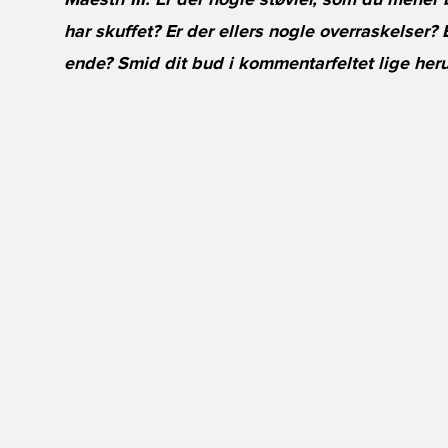
Maestri III. Er der nogle støvler, som du mene
har skuffet? Er der ellers nogle overraskelser? B
ende? Smid dit bud i kommentarfeltet lige her