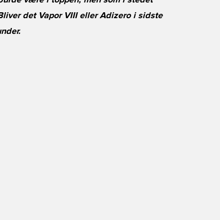
r burde være i toppen, men som i stedet
liver det Vapor VIII eller Adizero i sidste
under.