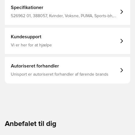
einem elastischen Logobund. Er wurde für vielseitige
Performance entwickelt und sorgt für trockenen Komfort,
Specifikationer
damit du dich auf deine Fitnessziele konzentrieren
kannst. Tight fit Interlock-Gewebe Reguläre Länge
526962 01, 388057, Kvinder, Voksne, PUMA, Sports-bh,
Ärmellos PUMA Branding-Details 85% Polyester , 15%
Sort
Elasthan
Kundesupport
Vi er her for at hjælpe
Autoriseret forhandler
Unisport er autoriseret forhandler af førende brands
Anbefalet til dig