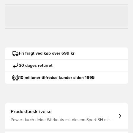
Fri fragt ved køb over 699 kr
30 dages returret
10 milioner tilfredse kunder siden 1995
Produktbeskrivelse
Power durch deine Workouts mit diesem Sport-BH mit
mittelstarkem Halt. Ausgestattet mit dryCELL Technologie,
Racerback-Trägern, herausnehmbaren Polstern und