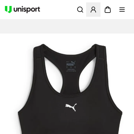
Åbner en Modal til at logge 