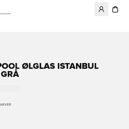
Åbner en Modal ti
POOL ØLGLAS ISTANBUL
- GRÅ
FARVER