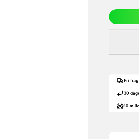
Fri fra
30 dage
10 mili