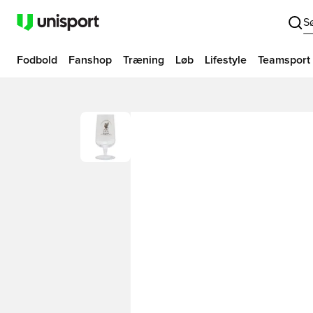
S
Fodbold
Fanshop
Træning
Løb
Lifestyle
Teamsport