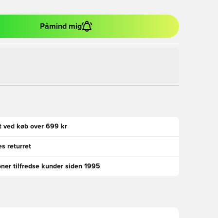
Påmind mig
gt ved køb over 699 kr
s returret
oner tilfredse kunder siden 1995