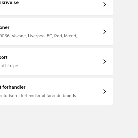
krivelse
ioner
9036, Voksne, Liverpool FC, Rød, Mænd,
 LFC Istanbul Collection
ort
 at hjælpe
t forhandler
autoriseret forhandler af førende brands