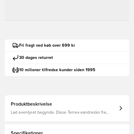
Fri fragt ved køb over 699 kr
30 dages returret
10 milioner tilfredse kunder siden 1995
Produktbeskrivelse
Lad eventyret begynde. Disse Terrex-vandresko fra
adidas er klar til at tackle trails og udforske bjergene. Fra
en vandtæt, åndbar GORE-TEX-membran, der holder
fødderne tørre, til det bedste greb fra en Continental™
Rubber-ydersål, balancerer de komfort, greb og
Specifikationer