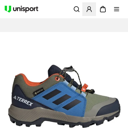
Åbner en Modal til at logge 