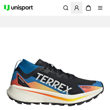
Åbner en Modal til at logge 