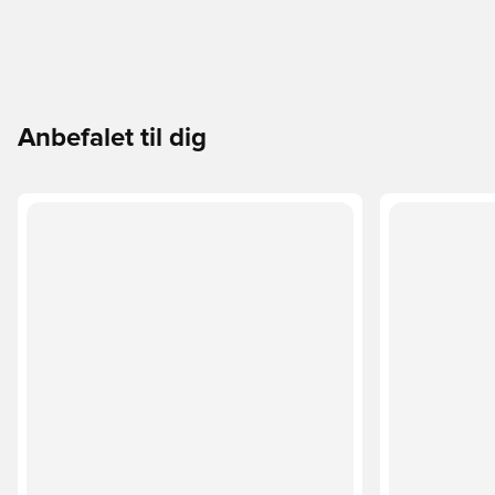
Continental™ Rubber-ydersål Indeholder mindst 20 %
genanvendt indhold
Anbefalet til dig