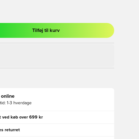
Tilføj til kurv
l til at logge ind eller tilmelde dig som medlem
 online
id:
1-3 hverdage
gt ved køb over 699 kr
s returret