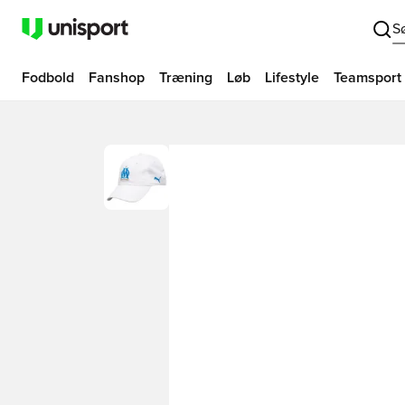
S
Fodbold
Fanshop
Træning
Løb
Lifestyle
Teamsport