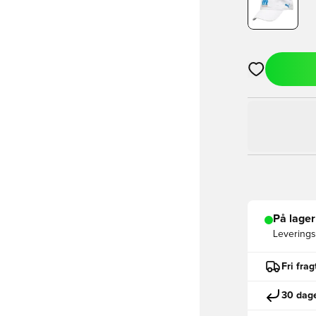
Åbner en Moda
På lager
Leveringst
Fri fra
30 dage