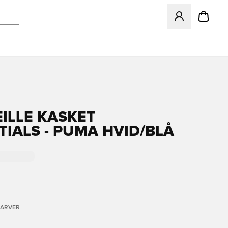
Åbner en Modal ti
ILLE KASKET
TIALS - PUMA HVID/BLÅ
FARVER