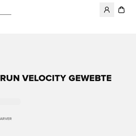
Åbner en Modal ti
RUN VELOCITY GEWEBTE
FARVER