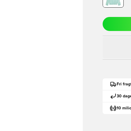
Fri fra
30 dage
10 mili