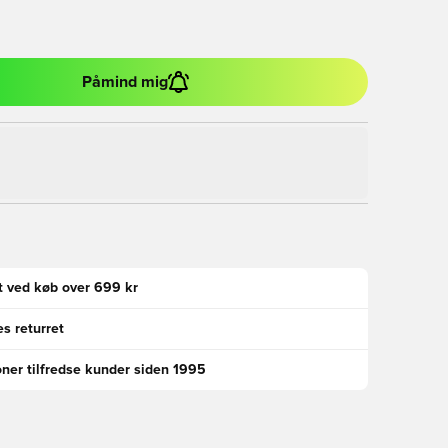
Påmind mig
gt ved køb over 699 kr
s returret
oner tilfredse kunder siden 1995