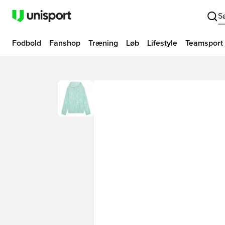
S
Fodbold
Fanshop
Træning
Løb
Lifestyle
Teamsport