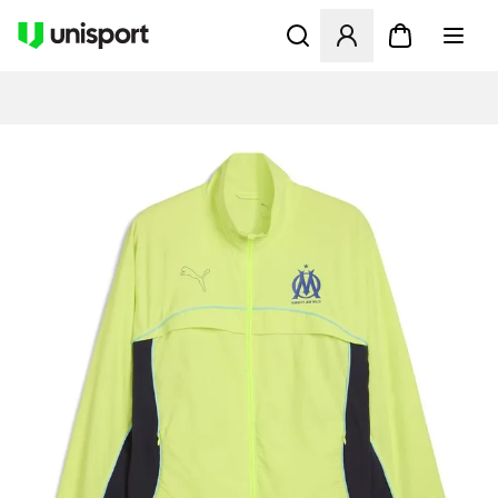
Åbner en Modal til at logge 