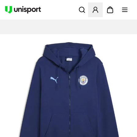
Åbner en Modal til at logge 