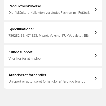
Produktbeskrivelse
Die ftblCulture Kollektion verbindet Fashion mit Fußball
und feiert das Vereinserbe mit markantem Design und
zeitlosem Style. Diese Manchester City ftblCulture
Kapuzenjacke ist für alle, die ihren Vereinsstolz offen
zeigen. Entworfen für: Lifestyle by PUMA Passform:
Specifikationer
Regulär Länge: Regulär Mit Kapuze Hauptmaterial:
French Terry Elastischer Saum und Bündchen Lange
786282 39, 474823, Mænd, Voksne, PUMA, Jakker, Blå
Ärmel Taschen: Kängurutasche Branding-Details von
Manchester City and PUMA 68% Baumwolle, 32%
Polyester
Kundesupport
Vi er her for at hjælpe
Autoriseret forhandler
Unisport er autoriseret forhandler af førende brands