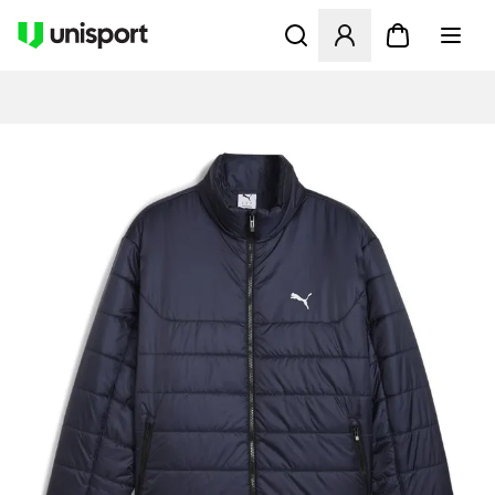
Åbner en Modal til at logge 