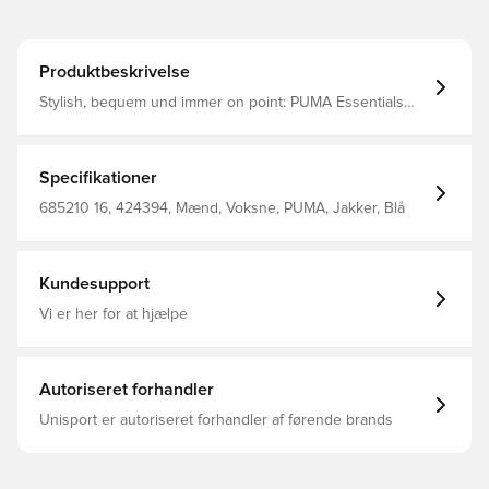
Produktbeskrivelse
Stylish, bequem und immer on point: PUMA Essentials
sind für entspannte Tage. Egal, ob du chillst, dir einen
Kaffee holst oder unterwegs bist – diese Pieces sind der
perfekte Mix aus Tragekomfort und Style. Minimalistisch,
vielseitig und so designt, damit du dich von morgens bis
Specifikationer
abends wohlfühlst. Passform: Regulär Hauptmaterial:
Webware Ausschnitt: Rundhalsausschnitt Lange Ärmel
685210 16, 424394, Mænd, Voksne, PUMA, Jakker, Blå
Verschluss: Durchgehender Reißverschluss Länge:
Regulär Taschen: Seitliche Leistentasche, Brusttasche
Bündchen und Saum mit innenliegendem Gummi
Kundesupport
Vi er her for at hjælpe
Autoriseret forhandler
Unisport er autoriseret forhandler af førende brands