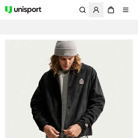
Åbner en Modal til at logge 