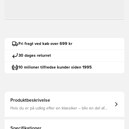
Fri fragt ved køb over 699 kr
30 dages returret
10 milioner tilfredse kunder siden 1995
Produktbeskrivelse
Hvis du er på udkig efter en klassiker – bliv en del af
klubben. Denne firkantede jakke er fremstillet i
mellemtungt jernbanefløjl og har et vævet for til koldt vejr.
Dens trykknaplukning foran og justerbare kant hylder
dens sideline-inspirerede silhuet.
Specifikationer