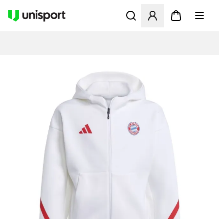
Åbner en Modal til at logge 