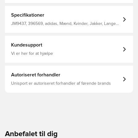
juniorversion af toppen, som klubbens førstehold låser
op i omklædningsrummet på kampdage. Den er lavet af
varmt dobbeltstrikket stof og har dybe kængurulommer.
Specifikationer
Et broderet holdbadge fortæller alle, at du er en del af
holdet. Normal pasform Lukning med lynlås med hætte
JM9437, 396569, adidas, Mænd, Kvinder, Jakker, Lange
57% polyester (genanvendt), 43% bomuld
ærmer, Børn, Hvid
Kængurulommer FC Bayern-emblem
Kundesupport
Vi er her for at hjælpe
Autoriseret forhandler
Unisport er autoriseret forhandler af førende brands
Anbefalet til dig