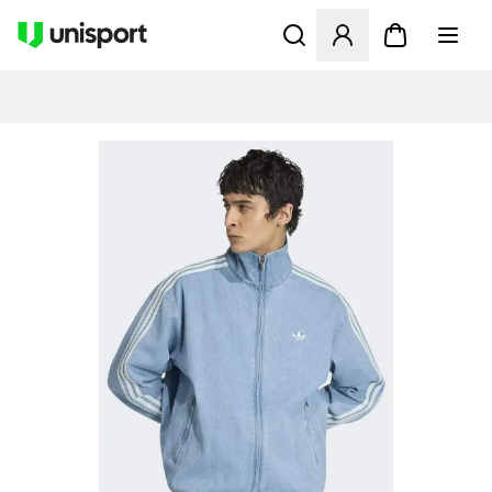
Åbner en Modal til at logge 