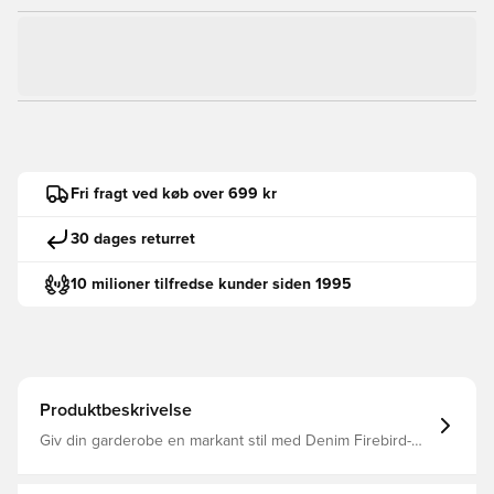
Fri fragt ved køb over 699 kr
30 dages returret
10 milioner tilfredse kunder siden 1995
Produktbeskrivelse
Giv din garderobe en markant stil med Denim Firebird-
træningsjakken – et moderne bud på en adidas-klassiker,
der blander klassisk sportstøj med moderne