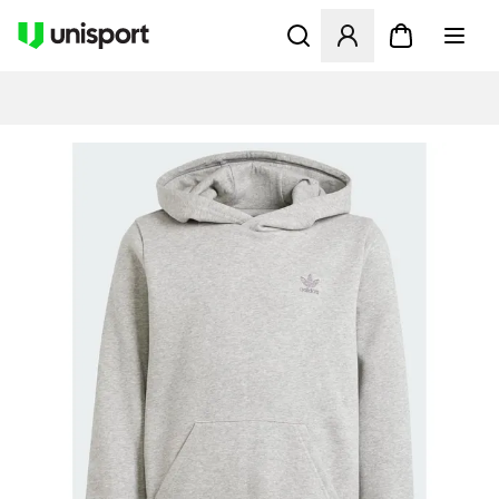
Åbner en Modal til at logge 