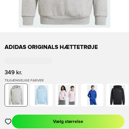
ADIDAS ORIGINALS HÆTTETRØJE
349 kr.
TILGÆNGELIGE FARVER
Vælg størrelse
Åbner en Modal til at logge ind eller tilmelde dig som medlem