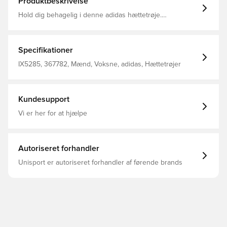
Produktbeskrivelse
Hold dig behagelig i denne adidas hættetrøje.
Genbrugsfleece indhyller dem i varme, mens ribopslag
og -kant holder på varmen. Et broderet Trefoil-logo på
brystet forbinder dem med en arv af banebrydende
spillere, der turde gå deres egne veje. Almindelig
Specifikationer
pasform Pullover med hætte 70 % bomuld, 30 %
polyester (genanvendt) Kængurulomme Ribmanchetter
IX5285, 367782, Mænd, Voksne, adidas, Hættetrøjer
og -kant
Kundesupport
Vi er her for at hjælpe
Autoriseret forhandler
Unisport er autoriseret forhandler af førende brands