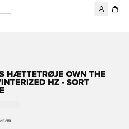
Åbner en Modal ti
S HÆTTETRØJE OWN THE
INTERIZED HZ - SORT
E
FARVER