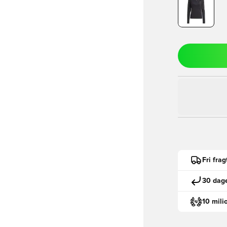
Fri fra
30 dage
10 mili