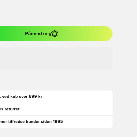
Påmind mig
gt ved køb over 699 kr
s returret
oner tilfredse kunder siden 1995