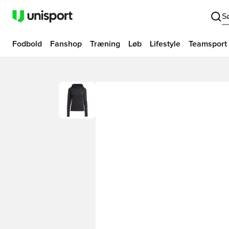
S
Fodbold
Fanshop
Træning
Løb
Lifestyle
Teamsport