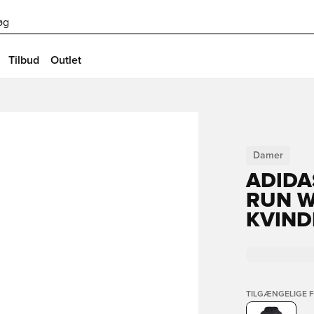
øg
Tilbud
Outlet
Damer
ADIDA
RUN W
KVIND
TILGÆNGELIGE 