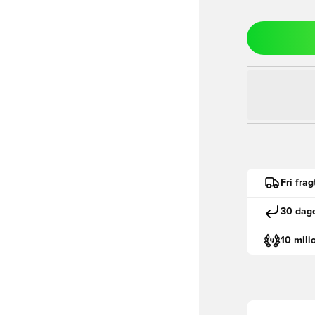
Fri fra
30 dage
10 mili