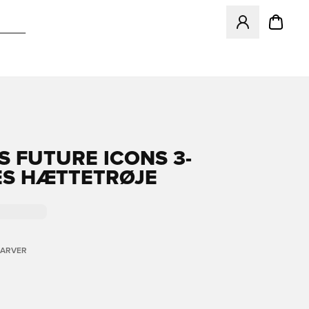
Åbner en Modal ti
S FUTURE ICONS 3-
ES HÆTTETRØJE
FARVER