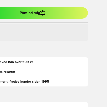
Påmind mig
gt ved køb over 699 kr
s returret
oner tilfredse kunder siden 1995