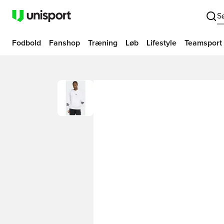
S
Fodbold
Fanshop
Træning
Løb
Lifestyle
Teamsport