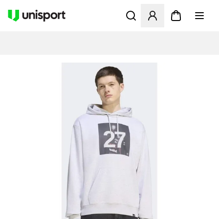
Åbner en Modal til at logge 