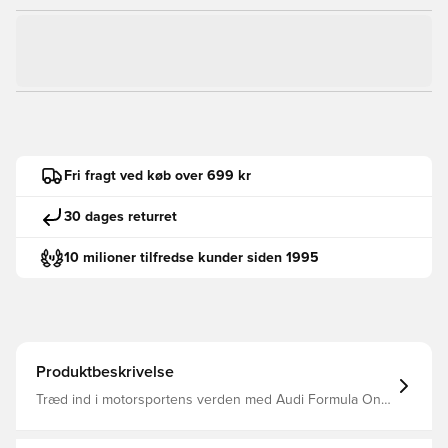
Fri fragt ved køb over 699 kr
30 dages returret
10 milioner tilfredse kunder siden 1995
Produktbeskrivelse
Træd ind i motorsportens verden med Audi Formula One
Team Nico Hulkenberg Graphic I-hættetrøjen. Denne
model er skabt til fans, der vil vise deres støtte med en