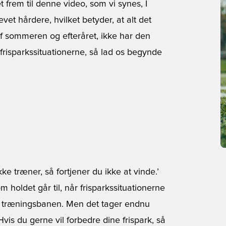
et frem til denne video, som vi synes, I
evet hårdere, hvilket betyder, at alt det
 af sommeren og efteråret, ikke har den
å frisparkssituationerne, så lad os begynde
e træner, så fortjener du ikke at vinde.’
om holdet går til, når frisparkssituationerne
på træningsbanen. Men det tager endnu
Hvis du gerne vil forbedre dine frispark, så