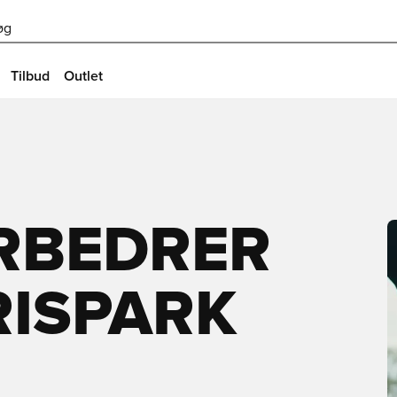
øg
Tilbud
Outlet
RBEDRER
RISPARK