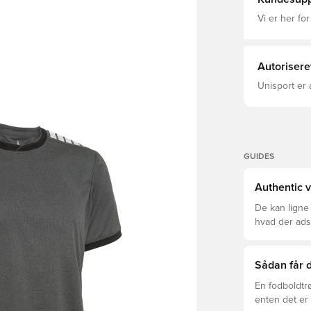
Vi er her for
Autorisere
Unisport er 
GUIDES
Authentic v
De kan ligne
hvad der adski
er den rette f
Sådan får d
En fodboldtr
enten det er 