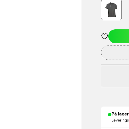
Åbner en Moda
På lager
Leveringst