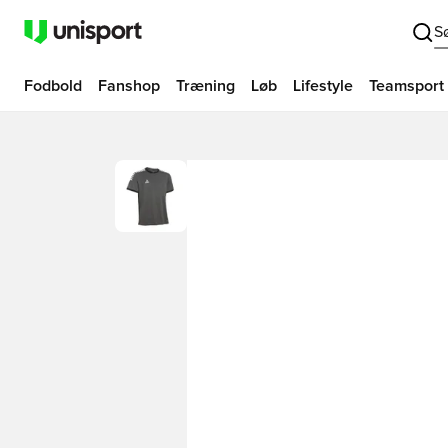
S
Fodbold
Fanshop
Træning
Løb
Lifestyle
Teamsport