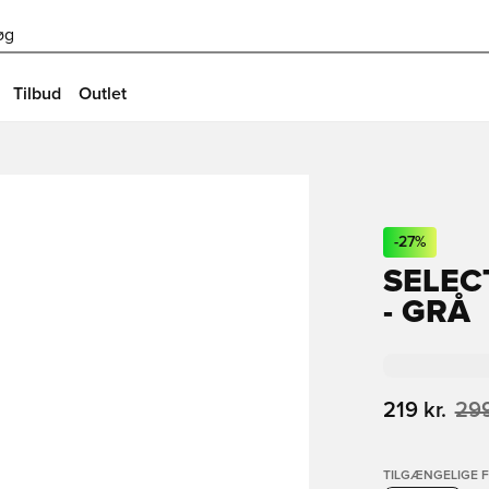
øg
Tilbud
Outlet
-
27
%
SELEC
- GRÅ
219 kr.
299
TILGÆNGELIGE 