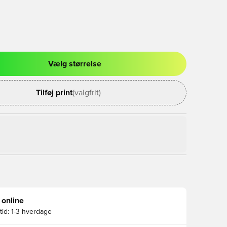
Vælg størrelse
l til at logge ind eller tilmelde dig som medlem
Tilføj print
(valgfrit)
 online
id:
1-3 hverdage