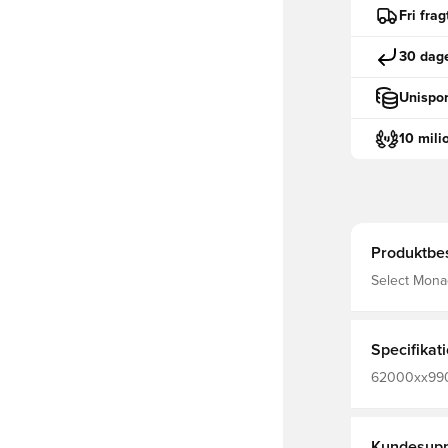
Fri fra
30 dage
Unispor
10 mili
Produktbes
Select Monac
Specifikat
62000xx990,
Kundesupp