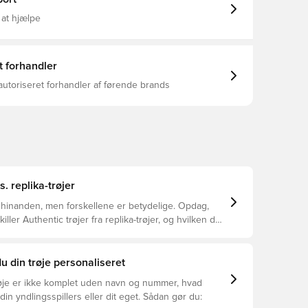
 at hjælpe
t forhandler
autoriseret forhandler af førende brands
s. replika-trøjer
 hinanden, men forskellene er betydelige. Opdag,
ller Authentic trøjer fra replika-trøjer, og hvilken der
or dig.
u din trøje personaliseret
øje er ikke komplet uden navn og nummer, hvad
din yndlingsspillers eller dit eget. Sådan gør du: