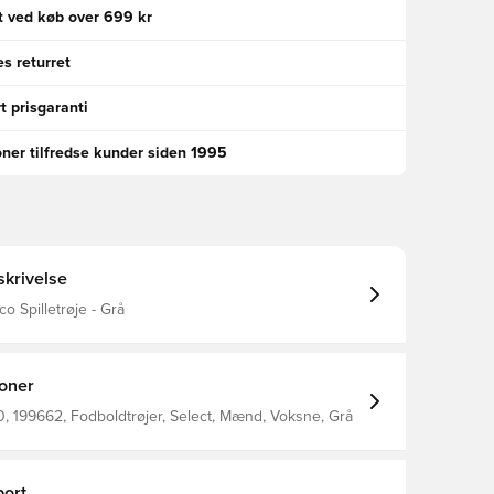
gt ved køb over 699 kr
s returret
t prisgaranti
oner tilfredse kunder siden 1995
krivelse
o Spilletrøje - Grå
ioner
 199662, Fodboldtrøjer, Select, Mænd, Voksne, Grå
ort