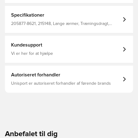
jacket in this hummel® tracksuit set has a raised collar
and two side pockets. The bottoms also feature two side
pockets, and an elasticated waistband with drawstring for
Specifikationer
securing the fit.
205877-8621, 215148, Lange ærmer, Træningsdragt,
Mænd, Børn, Hummel, Grøn, 100% Pl - Knit
Kundesupport
Vi er her for at hjælpe
Autoriseret forhandler
Unisport er autoriseret forhandler af førende brands
Anbefalet til dig