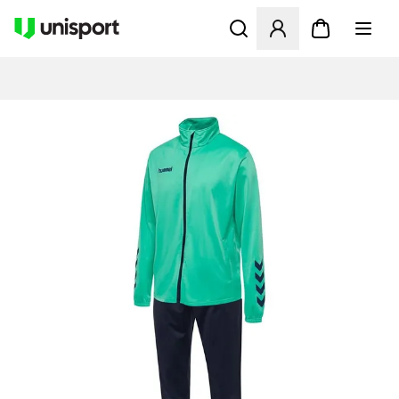
Åbner en Modal til at logge 