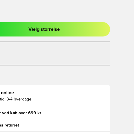
Vælg størrelse
l til at logge ind eller tilmelde dig som medlem
 online
id:
3-4 hverdage
gt ved køb over 699 kr
s returret