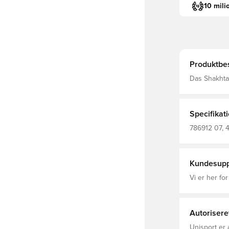
10 mili
Produktbes
Das Shakhtar
Fokus, präz
Spiel. Das S
die jede Tra
Entworfen fü
Specifikat
Rundhalsauss
786912 07, 
Kundesupp
Vi er her for
Autorisere
Unisport er 