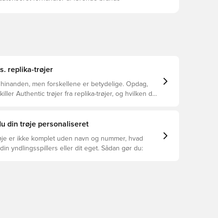
s. replika-trøjer
 hinanden, men forskellene er betydelige. Opdag,
ller Authentic trøjer fra replika-trøjer, og hvilken der
or dig.
u din trøje personaliseret
øje er ikke komplet uden navn og nummer, hvad
din yndlingsspillers eller dit eget. Sådan gør du: