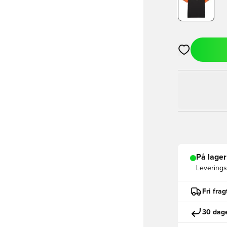
Åbner en Moda
På lager
Leveringst
Fri fra
30 dage