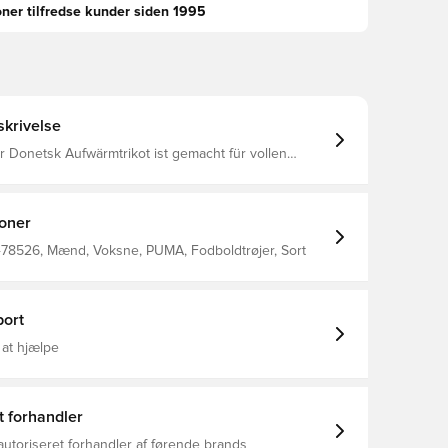
oner tilfredse kunder siden 1995
krivelse
 Donetsk Aufwärmtrikot ist gemacht für vollen
ise Pässe und die aufgeladene Stimmung vor dem
hakhtar Donetsk Wappen hält es klassisch – für alle,
iningseinheit in Vereinsgeschichte verwandeln.
r: Fußball Passform: Slim Länge: Regulär Ausschnitt:
ioner
chnitt Hauptmaterial: Interlock Kurze Ärmel
478526, Mænd, Voksne, PUMA, Fodboldtrøjer, Sort
ort
 at hjælpe
t forhandler
autoriseret forhandler af førende brands