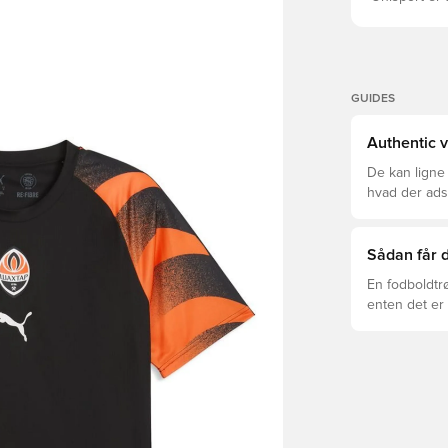
GUIDES
Authentic v
De kan ligne
hvad der adski
er den rette f
Sådan får d
En fodboldtr
enten det er 