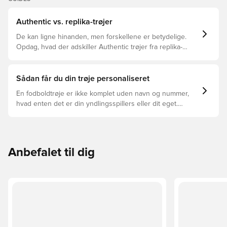
Authentic vs. replika-trøjer
De kan ligne hinanden, men forskellene er betydelige.
Opdag, hvad der adskiller Authentic trøjer fra replika-
trøjer, og hvilken der er den rette for dig.
Sådan får du din trøje personaliseret
En fodboldtrøje er ikke komplet uden navn og nummer,
hvad enten det er din yndlingsspillers eller dit eget.
Sådan gør du:
Anbefalet til dig