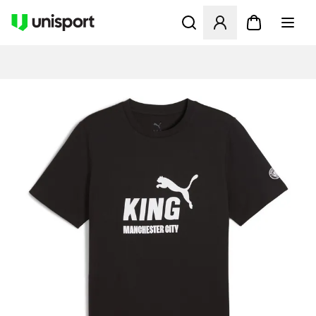
Åbner en Modal til at logge 