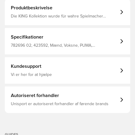
Produktbeskrivelse
Die KING Kollektion wurde für wahre Spielmacher
entworfen und verbindet traditionsreiche Designs mit
Innovation. Ausgestattet mit hochwertigen Premium-
Materialien bietet sie ultimative Haptik, Kontrolle und
unvergleichlichen Komfort. Diese Kollektion wird auch in
Specifikationer
den Top-Fußballclubs getragen und verkörpert das Erbe
der KING Serie, bei der Tradition auf Performance trifft.
782696 02, 423592, Mænd, Voksne, PUMA,
Passform: Regulär Hauptmaterial: Single Jersey
Fodboldtrøjer, Sort
Ausschnitt: Rundhalsausschnitt Kurze Ärmel Länge:
Regulär Club und PUMA Branding-Details
Kundesupport
Vi er her for at hjælpe
Autoriseret forhandler
Unisport er autoriseret forhandler af førende brands
GUIDES