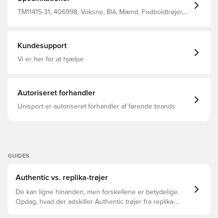
af 100% polyester
TM11415-31, 406998, Voksne, Blå, Mænd, Fodboldtrøjer,
Fantrøjer, Kort ærmet, 2025/26, Castore, Udebanesæt
Kundesupport
Vi er her for at hjælpe
Autoriseret forhandler
Unisport er autoriseret forhandler af førende brands
GUIDES
Authentic vs. replika-trøjer
De kan ligne hinanden, men forskellene er betydelige.
Opdag, hvad der adskiller Authentic trøjer fra replika-
trøjer, og hvilken der er den rette for dig.