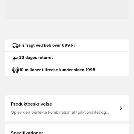
Fri fragt ved køb over 699 kr
30 dages returret
10 milioner tilfredse kunder siden 1995
Produktbeskrivelse
Oplev den perfekte kombination af funktionalitet og
mode med denne højtydende fodboldtrøje Professionelt
fremstillet for optimal åndbarhed Denne skjorte holder
dig kølig og komfortabel, uanset om du dominerer banen
eller jubler fra tribunen. Regelmæssig pasform Fremstillet
Specifikationer