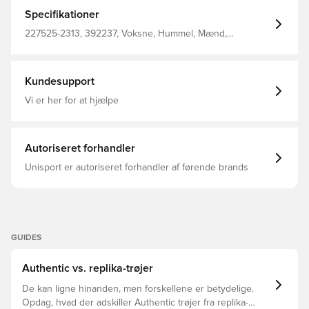
look er den perfekt til både stadion og hverdagsbrug,
hvilket afspejler den voksende trend med fodboldtrøjer
Specifikationer
som en vigtig del af afslappet mode Skjorten er lavet af
hummels funktionelle og fugt-transporterende 'BeeCool'
227525-2313, 392237, Voksne, Hummel, Mænd,
materiale, som er både let og meget fleksibelt at have på
Fodboldtrøjer, Fantrøjer, 2024/25, Kort ærmet, Sort, 3.
Fremstillet af 100% polyester.
Trøjer
Kundesupport
Vi er her for at hjælpe
Autoriseret forhandler
Unisport er autoriseret forhandler af førende brands
GUIDES
Authentic vs. replika-trøjer
De kan ligne hinanden, men forskellene er betydelige.
Opdag, hvad der adskiller Authentic trøjer fra replika-