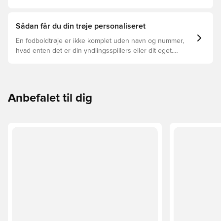
trøjer, og hvilken der er den rette for dig.
Sådan får du din trøje personaliseret
En fodboldtrøje er ikke komplet uden navn og nummer,
hvad enten det er din yndlingsspillers eller dit eget.
Sådan gør du:
Anbefalet til dig