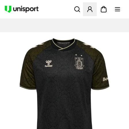
Åbner en Modal til at logge 