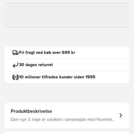
Fri fragt ved køb over 699 kr
30 dages returret
10 milioner tilfredse kunder siden 1995
Produktbeskrivelse
Den nye 3. trøje er udviklet i samarbejde med Hummel
og bryder væk fra traditionelle farver og tilbyder et
kreativt og moderne design Med sit slanke og diskrete