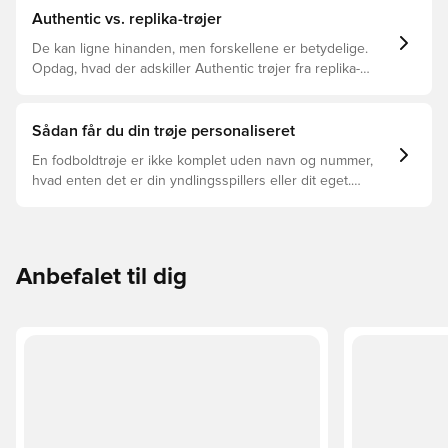
Authentic vs. replika-trøjer
De kan ligne hinanden, men forskellene er betydelige.
Opdag, hvad der adskiller Authentic trøjer fra replika-
trøjer, og hvilken der er den rette for dig.
Sådan får du din trøje personaliseret
En fodboldtrøje er ikke komplet uden navn og nummer,
hvad enten det er din yndlingsspillers eller dit eget.
Sådan gør du:
Anbefalet til dig