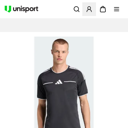
Åbner en Modal til at logge 