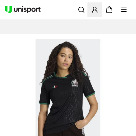
Åbner en Modal til at logge 