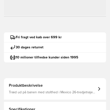
Fri fragt ved køb over 699 kr
30 dages returret
10 milioner tilfredse kunder siden 1995
Produktbeskrivelse
Træd ud på banen med stolthed i Mexico 26-tredjetrøjen.
Vi har skabt et særligt sæt inspireret af den pulserende
ånd hos mexicanske fans, der vækker deres historie til
live.En MX-grafik sidder diskret på tværs af hele trøjen,
mens flagfarverne går igen på tværs af alle adidas-
Specifikationer