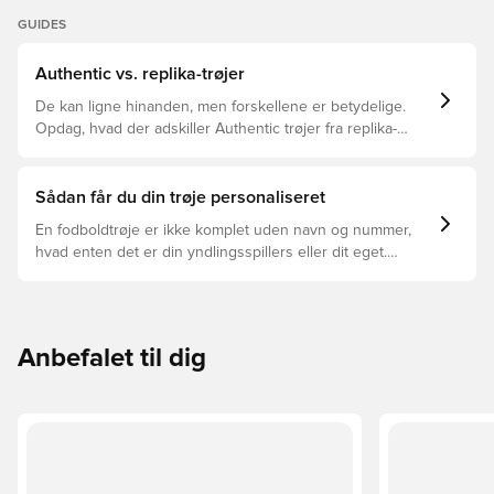
Klubmærke
GUIDES
Authentic vs. replika-trøjer
De kan ligne hinanden, men forskellene er betydelige.
Opdag, hvad der adskiller Authentic trøjer fra replika-
trøjer, og hvilken der er den rette for dig.
Sådan får du din trøje personaliseret
En fodboldtrøje er ikke komplet uden navn og nummer,
hvad enten det er din yndlingsspillers eller dit eget.
Sådan gør du:
Anbefalet til dig