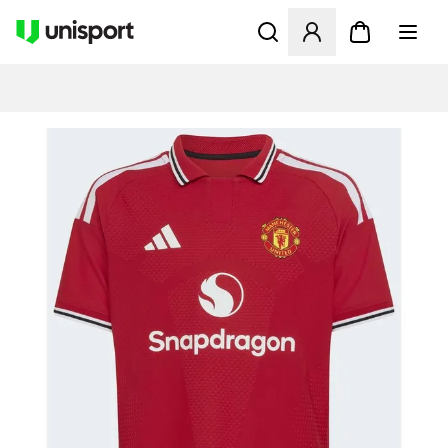
Åbner en Modal til at logge 