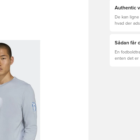
Authentic v
De kan ligne
hvad der adski
er den rette f
Sådan får d
En fodboldtr
enten det er 