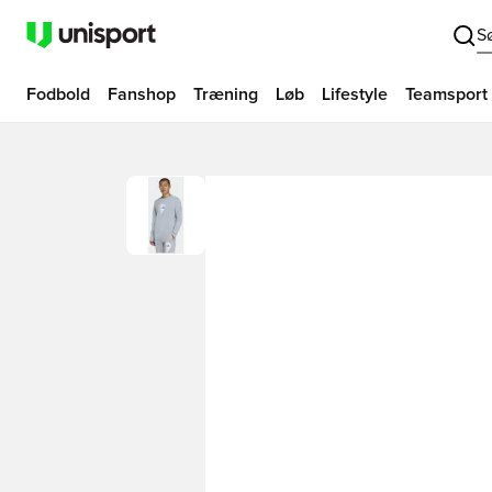
S
Fodbold
Fanshop
Træning
Løb
Lifestyle
Teamsport