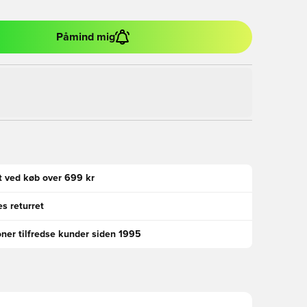
Påmind mig
gt ved køb over 699 kr
s returret
oner tilfredse kunder siden 1995