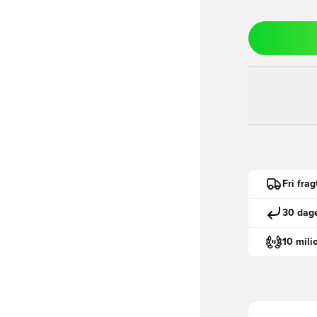
Fri fra
30 dage
10 mili