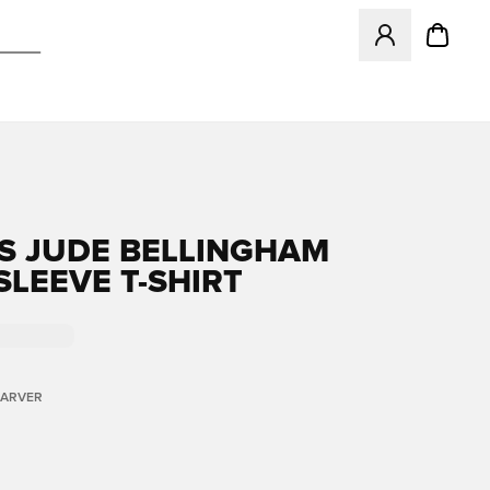
Åbner en Modal ti
S JUDE BELLINGHAM
SLEEVE T-SHIRT
FARVER