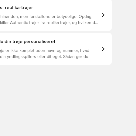
s. replika-trøjer
 hinanden, men forskellene er betydelige. Opdag,
ller Authentic trøjer fra replika-trøjer, og hvilken der
or dig.
u din trøje personaliseret
øje er ikke komplet uden navn og nummer, hvad
din yndlingsspillers eller dit eget. Sådan gør du: