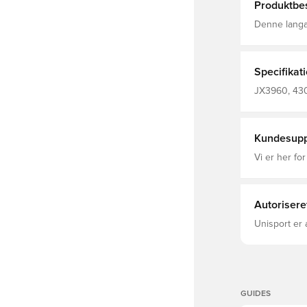
Produktbes
Denne langæ
Bellinghams o
yndlingsspill
mens du repr
dynamisk præg på 
Specifikat
Rund hals H
ærmet Bellin
JX3960, 430
Kundesupp
Vi er her for
Autorisere
Unisport er 
GUIDES