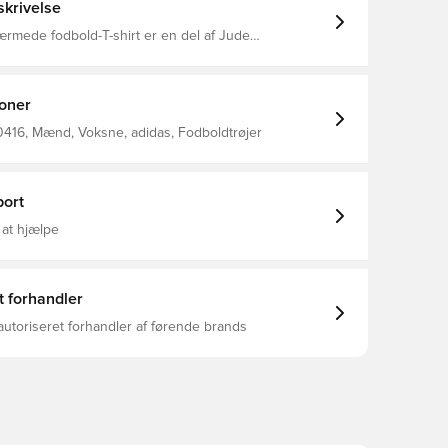
krivelse
rmede fodbold-T-shirt er en del af Jude
ff-field-serie fra adidas og viser din støtte til din
er. Blød single jersey sikrer, at du forbliver behagelig,
æsenterer. Fed, spillerinspireret grafik skaber et
forsiden og bagsiden. Almindelig pasform
ioner
ovedmateriale: 100% Bomuld Bellingham-logo på
gham-grafik på for- og bagsiden
416, Mænd, Voksne, adidas, Fodboldtrøjer
ort
 at hjælpe
t forhandler
autoriseret forhandler af førende brands