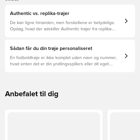
Authentic vs. replika-trøjer
De kan ligne hinanden, men forskellene er betydelige.
Opdag, hvad der adskiller Authentic trøjer fra replika-
trøjer, og hvilken der er den rette for dig.
Sådan får du din trøje personaliseret
En fodboldtrøje er ikke komplet uden navn og nummer,
hvad enten det er din yndlingsspillers eller dit eget.
Sådan gør du:
Anbefalet til dig