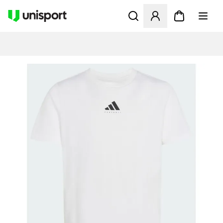
Åbner en Modal til at logge 