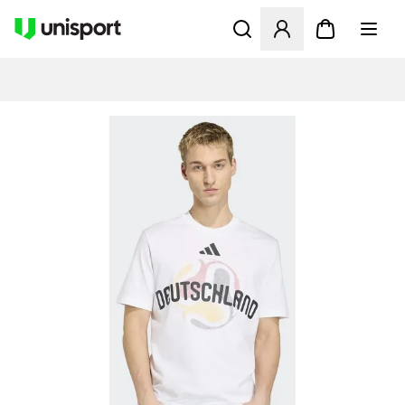
Åbner en Modal til at logge 