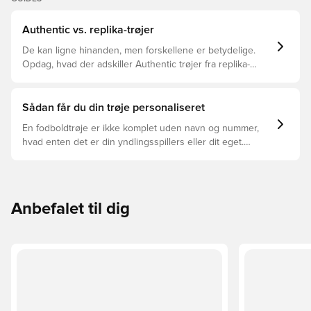
Authentic vs. replika-trøjer
De kan ligne hinanden, men forskellene er betydelige.
Opdag, hvad der adskiller Authentic trøjer fra replika-
trøjer, og hvilken der er den rette for dig.
Sådan får du din trøje personaliseret
En fodboldtrøje er ikke komplet uden navn og nummer,
hvad enten det er din yndlingsspillers eller dit eget.
Sådan gør du:
Anbefalet til dig