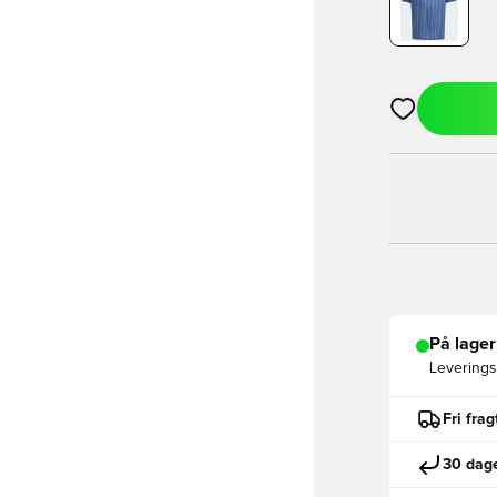
Åbner en Moda
På lager
Leveringst
Fri fra
30 dage