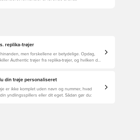
s. replika-trøjer
 hinanden, men forskellene er betydelige. Opdag,
ller Authentic trøjer fra replika-trøjer, og hvilken der
or dig.
u din trøje personaliseret
øje er ikke komplet uden navn og nummer, hvad
din yndlingsspillers eller dit eget. Sådan gør du: