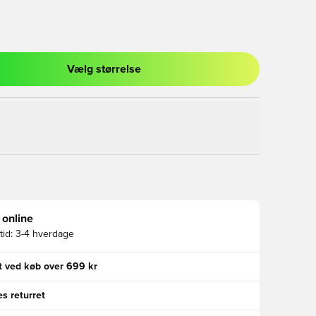
Vælg størrelse
l til at logge ind eller tilmelde dig som medlem
 online
id:
3-4 hverdage
gt ved køb over 699 kr
s returret