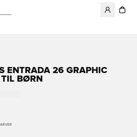
Åbner en Modal ti
S ENTRADA 26 GRAPHIC
 TIL BØRN
FARVER