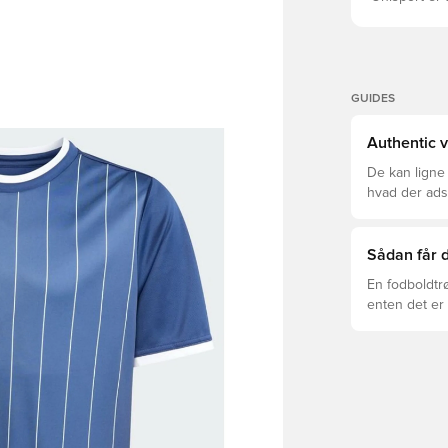
GUIDES
Authentic v
De kan ligne
hvad der adski
er den rette f
Sådan får d
En fodboldtr
enten det er 