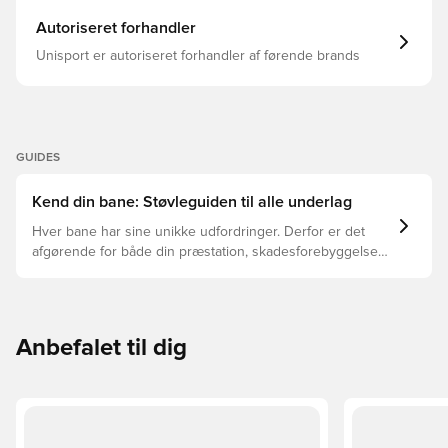
slagsen under fødderne kan man trygt stole på, at man
får fat i banen. Dette er en støvle med HG knopper til
Autoriseret forhandler
overflader som jord-,grus-, græs- og kunstgræsbaner.
Vægt: 180 gram
Unisport er autoriseret forhandler af førende brands
GUIDES
Kend din bane: Støvleguiden til alle underlag
Hver bane har sine unikke udfordringer. Derfor er det
afgørende for både din præstation, skadesforebyggelse
og støvlernes levetid, at du vælger de rette støvler til
underlaget, du spiller på. Læs videre for at se, hvilke
støvler der er det bedste valg til de forskellige typer
underlag.
Anbefalet til dig