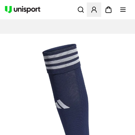
Åbner en Modal til at logge 