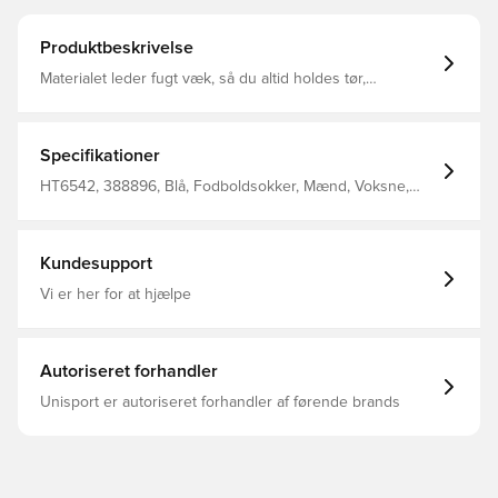
Produktbeskrivelse
Materialet leder fugt væk, så du altid holdes tør,
komfortabel og fokuseret Strækbart sleeve for den bedst
mulige pasform
Specifikationer
HT6542, 388896, Blå, Fodboldsokker, Mænd, Voksne,
adidas
Kundesupport
Vi er her for at hjælpe
Autoriseret forhandler
Unisport er autoriseret forhandler af førende brands