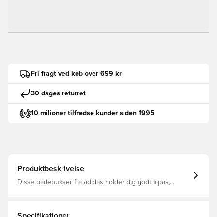
Fri fragt ved køb over 699 kr
30 dages returret
10 milioner tilfredse kunder siden 1995
Produktbeskrivelse
Disse badebukser fra adidas holder dig godt tilpas,
uanset om du slapper af ved poolen eller dykker i
vandet. Letvægtsstoffet tørrer hurtigt, når du er ude af
vandet, så du kan gå en tur på stranden eller nyde en
frokost på en café. Sidelommer har plads til dine småting.
Specifikationer