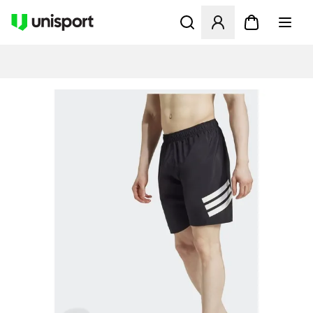
Åbner en Modal til at logge 