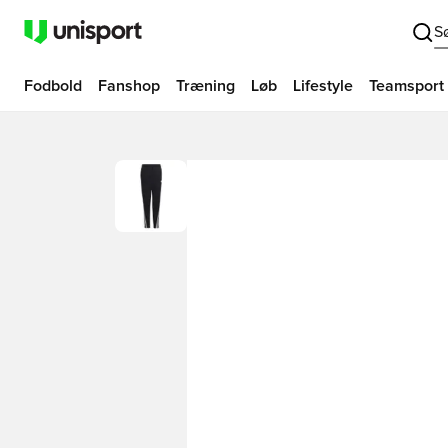
S
Fodbold
Fanshop
Træning
Løb
Lifestyle
Teamsport