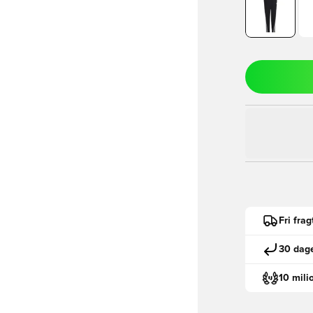
Fri fra
30 dage
10 mili