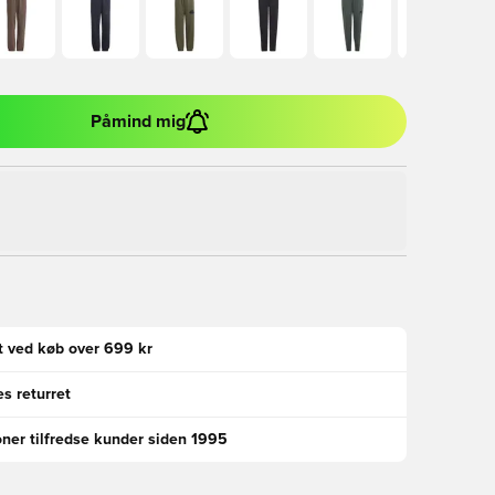
Påmind mig
gt ved køb over 699 kr
s returret
oner tilfredse kunder siden 1995