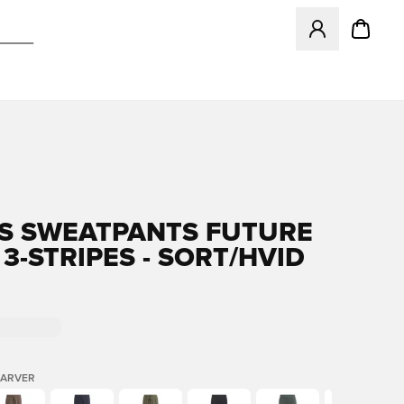
Åbner en Modal ti
S SWEATPANTS FUTURE
3-STRIPES - SORT/HVID
FARVER