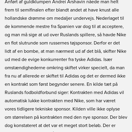
Anført af guldklumpen Andrei Arshavin nåede man helt
frem til semifinalen efter blandt andet at have knust alle
hollandske drømme om medaljer undervejs. Nederlaget til
de kommende mestre fra Spanien var dog til at acceptere,
og man må sige at ud over Ruslands spillere, så havde Nike
en flot slutrunde som russernes tøjsponsor. Derfor er det
lidt af en bombe, at man nærmest ud af det blå, skifter Nike
ud med de evige konkurrenter fra tyske Adidas. Især
omstændighederne omkring skiftet virker specielt, da man
fra nu af allerede er skiftet til Adidas og det er dermed ikke
en kontrakt som først begynder senere. En kilde tæt på
Ruslands fodboldforbund siger: Kontrakten med Adidas vil
automatisk lukke kontrakten med Nike, som har været
vores tidligere tekniske sponsor. Kilden ville ikke oplyse
om størrelsen på kontrakten med den nye sponsor. Der blev
dog konstateret at det var et meget stort beløb. Der er