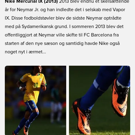
Nike Mercurial IX (2013)
2013 blev endnu et skelsættende
år for Neymar Jr. og han indledte det i selskab med Vapor
IX. Disse fodboldstøvler blev de sidste Neymar optrådte
med på Sydamerikansk grund. I sommeren 2013 blev det
offentliggjort at Neymar ville skifte til FC Barcelona fra
starten af den nye sæson og samtidig havde Nike også
noget nyt i ærmet...