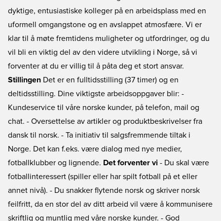
dyktige, entusiastiske kolleger på en arbeidsplass med en
uformell omgangstone og en avslappet atmosfære. Vi er
klar til å møte fremtidens muligheter og utfordringer, og du
vil bli en viktig del av den videre utvikling i Norge, så vi
forventer at du er villig til å påta deg et stort ansvar.
Stillingen
Det er en fulltidsstilling (37 timer) og en
deltidsstilling. Dine viktigste arbeidsoppgaver blir: -
Kundeservice til våre norske kunder, på telefon, mail og
chat. - Oversettelse av artikler og produktbeskrivelser fra
dansk til norsk. - Ta initiativ til salgsfremmende tiltak i
Norge. Det kan f.eks. være dialog med nye medier,
fotballklubber og lignende.
Det forventer vi
- Du skal være
fotballinteressert (spiller eller har spilt fotball på et eller
annet nivå). - Du snakker flytende norsk og skriver norsk
feilfritt, da en stor del av ditt arbeid vil være å kommunisere
skriftlig og muntlig med våre norske kunder. - God