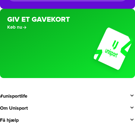
GIV ET GAVEKORT
Køb nu
#unisportlife
Om Unisport
Få hjælp