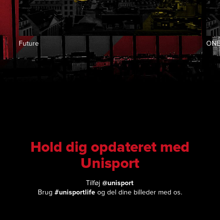
Future
ON
Hold dig opdateret med
Unisport
Tilføj
@unisport
Brug
#unisportlife
og del dine billeder med os.