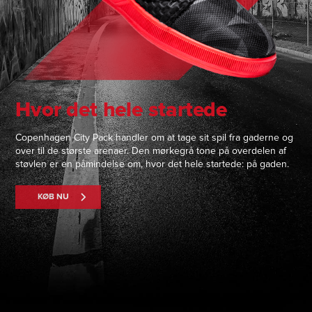
Hvor det hele startede
Copenhagen City Pack handler om at tage sit spil fra gaderne og
over til de største arenaer. Den mørkegrå tone på overdelen af
støvlen er en påmindelse om, hvor det hele startede: på gaden.
KØB NU