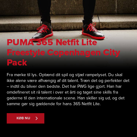
PUMA 365 Netfit Lite
Freestyle Copenhagen City
Pack
Fra mørke til lys. Optænd dit spil og stjæl rampelyset. Du skal
ikke alene være afhængig af dit talent. Træn det og perfekter det
– indtil du bliver den bedste. Det har PWG lige gjort. Han har
omdefineret sit rå talent i over et årti og taget sine skills fra
gaderne til den internationale scene. Han skiller sig ud, og det
samme gør sig gældende for hans 365 Netfit Lite.
KØB NU