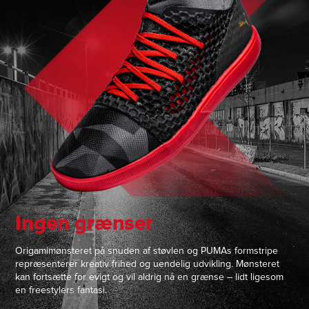
Ingen grænser
Origamimønsteret på snuden af støvlen og PUMAs formstripe
repræsenterer kreativ frihed og uendelig udvikling. Mønsteret
kan fortsætte for evigt og vil aldrig nå en grænse – lidt ligesom
en freestylers fantasi.