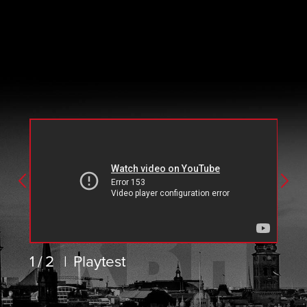
1/2
|
Playtest