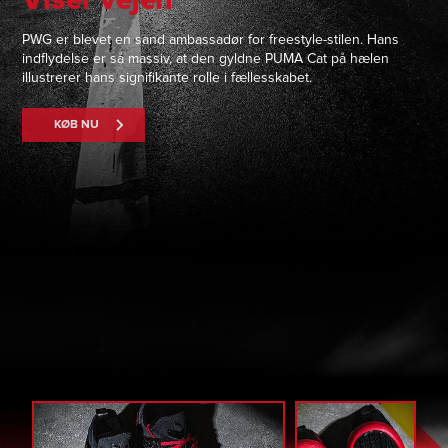
PWG er blevet en sand ambassadør for freestyle-stilen. Hans
indflydelse er så massiv, at den gyldne PUMA Cat på hælen
illustrerer hans signifikante rolle i fællesskabet.
KØB NU