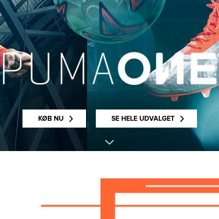
KØB NU
SE HELE UDVALGET