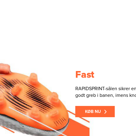
Fast
RAPIDSPRINT-sålen sikrer en 
godt greb i banen, imens knop
KØB NU