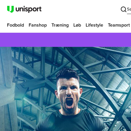
S
Fodbold
Fanshop
Træning
Løb
Lifestyle
Teamsport