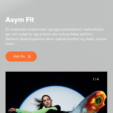
Asym Fit
En anatomisk vinklet krave og øget justerbarhed i mellemfoden
gør det muligt for dig at finde den helt perfekte pasform.
Støvlens tilpasningsevne sikrer optimal komfort og støtte, uanset
foden.
Køb Nu
1
/
4