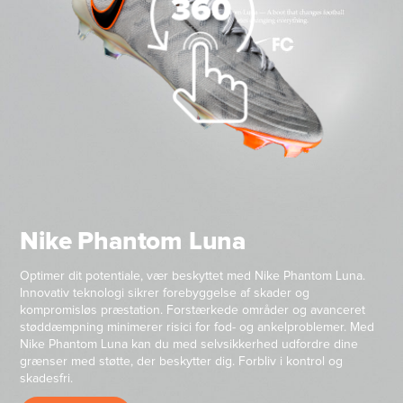
Nike Phantom Luna
Optimer dit potentiale, vær beskyttet med Nike Phantom Luna.
Innovativ teknologi sikrer forebyggelse af skader og
kompromisløs præstation. Forstærkede områder og avanceret
støddæmpning minimerer risici for fod- og ankelproblemer. Med
Nike Phantom Luna kan du med selvsikkerhed udfordre dine
grænser med støtte, der beskytter dig. Forbliv i kontrol og
skadesfri.