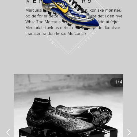
MERCURIAL R9
Mercurial R9-støvlen har det mest ikoniske mønster,
og derfor er dette også blevet indarbejdet i den nye
What The Mercurial. Er der en bedre måde at fejre
Mercurial-støvlens debut end at bruge det ikoniske
mønster fra den første Mercurial?
1
/
4