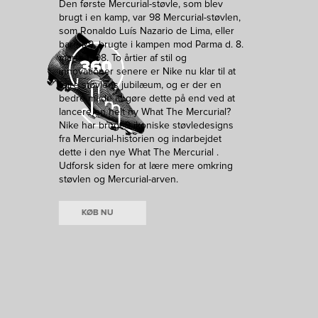
Den første Mercurial-støvle, som blev
brugt i en kamp, var 98 Mercurial-støvlen,
som Ronaldo Luís Nazario de Lima, eller
bare R9, brugte i kampen mod Parma d. 8.
marts 1998. To årtier af stil og
innovationer senere er Nike nu klar til at
fejre støvlens jubilæum, og er der en
bedre måde at gøre dette på end ved at
lancere en helt ny What The Mercurial?
Nike har brugt 9 ikoniske støvledesigns
fra Mercurial-historien og indarbejdet
dette i den nye What The Mercurial .
Udforsk siden for at lære mere omkring
støvlen og Mercurial-arven.
KØB NU