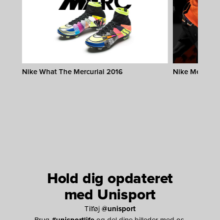
Nike What The Mercurial 2016
Nike Mercuria
Hold dig opdateret
med Unisport
Tilføj
@unisport
Brug
#unisportlife
og del dine billeder med os.